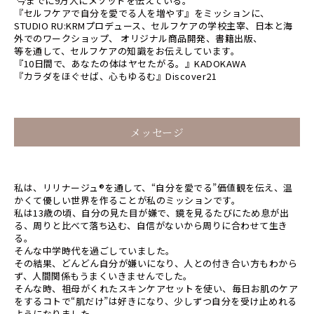
今までに9万人にメソッドを伝えている。
『セルフケアで自分を愛でる人を増やす』をミッションに、
STUDIO RU:KRMプロデュース、セルフケアの学校主宰、日本と海
外でのワークショップ、 オリジナル商品開発、書籍出版、
等を通して、セルフケアの知識をお伝えしています。
『10日間で、あなたの体はヤセたがる。』KADOKAWA
『カラダをほぐせば、心もゆるむ』Discover21
メッセージ
私は、リリナージュ®︎を通して、“自分を愛でる”価値観を伝え、温
かくて優しい世界を作ることが私のミッションです。
私は13歳の頃、自分の見た目が嫌で、鏡を見るたびにため息が出
る、周りと比べて落ち込む、自信がないから周りに合わせて生き
る。
そんな中学時代を過ごしていました。
その結果、どんどん自分が嫌いになり、人との付き合い方もわから
ず、人間関係もうまくいきませんでした。
そんな時、祖母がくれたスキンケアセットを使い、毎日お肌のケア
をするコトで“肌だけ”は好きになり、少しずつ自分を受け止めれる
ようになりました。