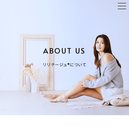
Skip
tog
to
nav
main
content
ABOUT US
リリナージュ®︎について